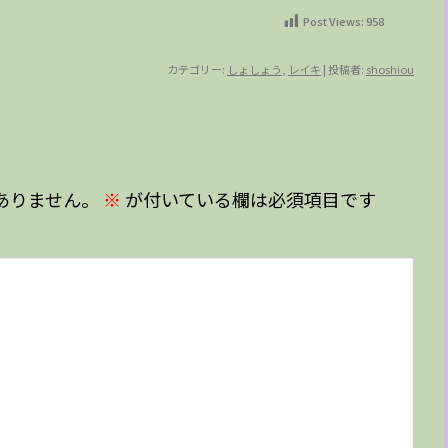
Post Views:
958
カテゴリー:
しょしょう
,
レイキ
|
投稿者:
shoshiou
ありません。
※
が付いている欄は必須項目です