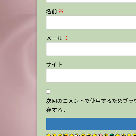
名前
※
メール
※
サイト
次回のコメントで使用するためブラ
存する。